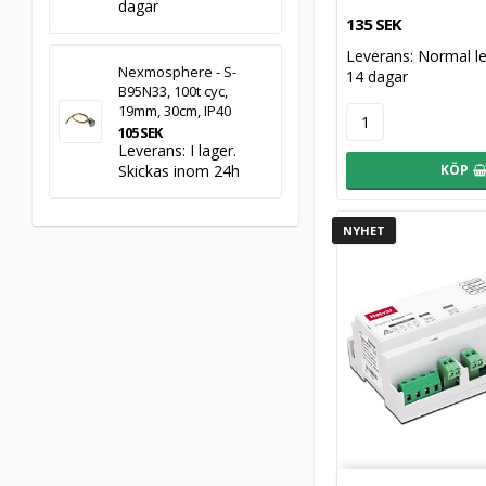
dagar
135 SEK
Leverans:
Normal le
Nexmosphere - S-
14 dagar
B95N33, 100t cyc,
19mm, 30cm, IP40
105 SEK
Leverans:
I lager.
Skickas inom 24h
KÖP
NYHET