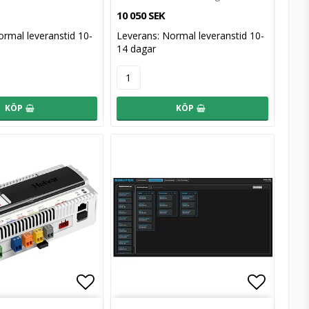
10 050 SEK
rmal leveranstid 10-
Leverans:
Normal leveranstid 10-
14 dagar
KÖP
KÖP
avoritlistan
avoritlistan
Lägg till i favoritlistan
Lägg till i favoritlistan
Lägg til
Lägg til