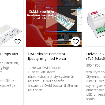
Lägg till i favoritlistan
Lägg till i favoritlistan
Lägg till i f
Lägg till i f
i Strips 60x
DALI-skolan: Bemästra
Helvar - 92
ljusstyrning med Helvar
(Två Subnät
 en ultratunn,
385-1855
g tejp
1. Helvar DALI Router
et
Hjärtat i ett större,
920 Styrenh
nätverksbaserat styrsystem är
Styrenhet 
nehåller 60
routern. Till skillnad från
IN/OUT och 
ergivänliga
fristående DALI-bussar tillåter en
styrning av
router att…
enheter och 
LED-drivers)
stöds…