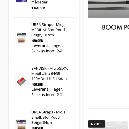
månader
1 670 SEK
URSA Straps - Midja,
MEDIUM, Stor Pouch,
Beige, 107cm
450 SEK
Leverans:
I lager.
Skickas inom 24h
SANDISK - MicroSDXC
Mobil Ultra 64GB
120MB/s UHS-I Adapt
499 SEK
Leverans:
I lager.
Skickas inom 24h
URSA Straps - Midja,
Small, Stor Pouch,
Beige, 84cm
NYHET
450 SEK