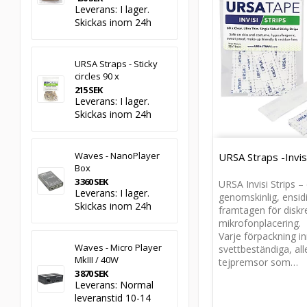
Leverans:
I lager.
Skickas inom 24h
URSA Straps - Sticky
circles 90 x
215 SEK
Leverans:
I lager.
Skickas inom 24h
Waves - NanoPlayer
URSA Straps -Invis
Box
3 360 SEK
URSA Invisi Strips –
Leverans:
I lager.
genomskinlig, ensidi
Skickas inom 24h
framtagen för diskr
mikrofonplacering.
Varje förpackning in
Waves - Micro Player
svettbeständiga, all
MkIII / 40W
tejpremsor som…
3 870 SEK
Leverans:
Normal
leveranstid 10-14