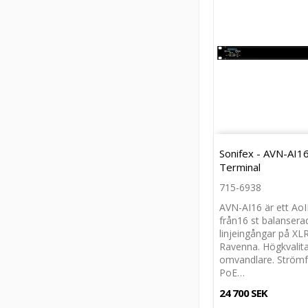
Sonifex - AVN-AI1
Terminal
715-6938
AVN-AI16 är ett AoI
från16 st balansera
linjeingångar på XLR 
Ravenna. Högkvalita
omvandlare. Strömfö
PoE…
24 700 SEK