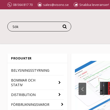
08-564 817 70
sales@visono.se
Snabba leveranser!
PRODUKTER
BELYSNINGSSTYRNING
BOMMAR OCH
STATIV
DISTRIBUTION
FÖRBRUKNINGSVAROR