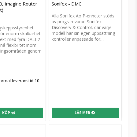
0, Imagine Router
Sonifex - DMC
t)
Alla Sonifex AoIP-enheter stöds
av programvaran Sonifex
Discovery & Control, där varje
ggskeppsstyrenhet
modell har sin egen uppsättning
ör enorm skalbarhet
kontroller anpassade för…
jekt med fyra DALI-2-
nå flexibilitet inom
dningsområden genom
rmal leveranstid 10-
KÖP
LÄS MER