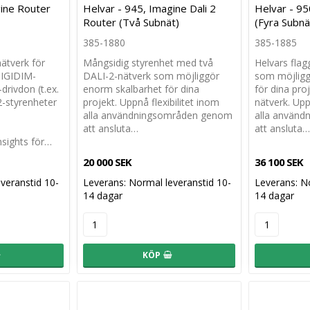
gine Router
Helvar - 945, Imagine Dali 2
Helvar - 95
Router (Två Subnät)
(Fyra Subnä
385-1880
385-1885
ätverk för
Mångsidig styrenhet med två
Helvars fla
DIGIDIM-
DALI-2-nätverk som möjliggör
som möjligg
drivdon (t.ex.
enorm skalbarhet för dina
för dina pro
2-styrenheter
projekt. Uppnå flexibilitet inom
nätverk. Upp
alla användningsområden genom
alla använ
att ansluta…
att ansluta…
Insights för…
20 000 SEK
36 100 SEK
veranstid 10-
Leverans:
Normal leveranstid 10-
Leverans:
No
14 dagar
14 dagar
KÖP