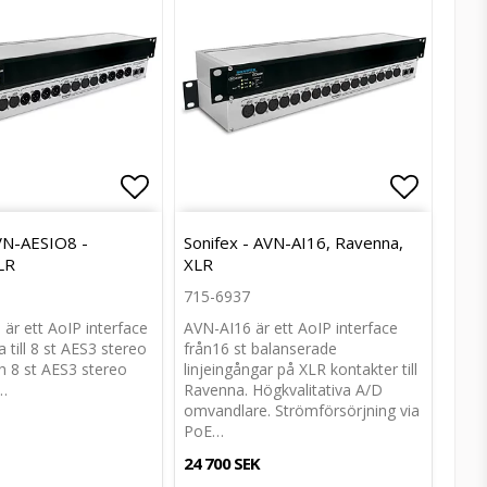
avoritlistan
avoritlistan
Lägg till i favoritlistan
Lägg till i favoritlistan
Lägg til
Lägg til
AVN-AESIO8 -
Sonifex - AVN-AI16, Ravenna,
LR
XLR
715-6937
är ett AoIP interface
AVN-AI16 är ett AoIP interface
 till 8 st AES3 stereo
från16 st balanserade
h 8 st AES3 stereo
linjeingångar på XLR kontakter till
…
Ravenna. Högkvalitativa A/D
omvandlare. Strömförsörjning via
PoE…
24 700 SEK