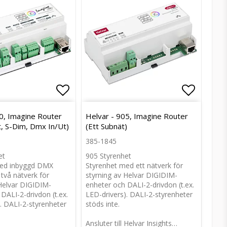
avoritlistan
avoritlistan
Lägg till i favoritlistan
Lägg till i favoritlistan
Lägg til
Lägg til
0, Imagine Router
Helvar - 905, Imagine Router
, S-Dim, Dmx In/Ut)
(Ett Subnät)
385-1845
et
905 Styrenhet
med inbyggd DMX
Styrenhet med ett nätverk för
två nätverk för
styrning av Helvar DIGIDIM-
 Helvar DIGIDIM-
enheter och DALI-2-drivdon (t.ex.
DALI-2-drivdon (t.ex.
LED-drivers). DALI-2-styrenheter
. DALI-2-styrenheter
stöds inte.
Ansluter till Helvar Insights…