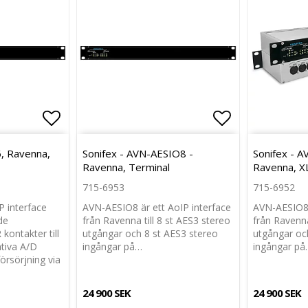
Lägg till i favoritlistan
Lägg till i favoritlistan
Lägg till i f
Lägg till i f
6, Ravenna,
Sonifex - AVN-AESIO8 -
Sonifex - 
Ravenna, Terminal
Ravenna, X
715-6953
715-6952
P interface
AVN-AESIO8 är ett AoIP interface
AVN-AESIO8 
de
från Ravenna till 8 st AES3 stereo
från Ravenna
kontakter till
utgångar och 8 st AES3 stereo
utgångar oc
tiva A/D
ingångar på…
ingångar på
rsörjning via
24 900 SEK
24 900 SEK