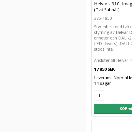
Helvar - 910, Ima
(Två Subnät)
385-1850
Styrenhet med två n
styrning av Helvar 
enheter och DALI-2-
LED-drivers). DALI-
stöds inte.
Ansluter till Helvar 
17 850 SEK
Leverans:
Normal le
14 dagar
KÖP